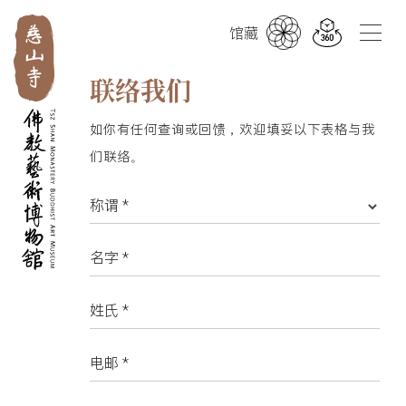
繁
简
EN
馆藏
联络我们
如你有任何查询或回馈，欢迎填妥以下表格与我
们联络。
称谓 *
名字 *
姓氏 *
电邮 *